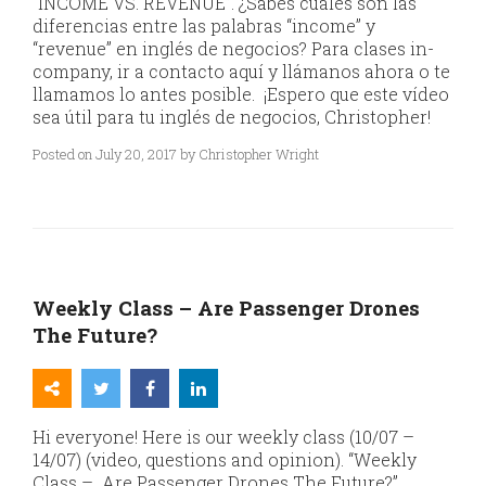
“INCOME VS. REVENUE”. ¿Sabes cuáles son las
diferencias entre las palabras “income” y
“revenue” en inglés de negocios? Para clases in-
company, ir a contacto aquí y llámanos ahora o te
llamamos lo antes posible. ¡Espero que este vídeo
sea útil para tu inglés de negocios, Christopher!
Posted on July 20, 2017 by Christopher Wright
Weekly Class – Are Passenger Drones
The Future?
Hi everyone! Here is our weekly class (10/07 –
14/07) (video, questions and opinion). “Weekly
Class – Are Passenger Drones The Future?”.